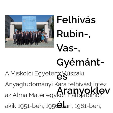
Felhívás
Rubin-,
Vas-,
Gyémánt-
A Miskolci Egyetem Műszaki
és
Anyagtudományi Kara felhívást intéz
Aranyoklev
az Alma Mater egykori hallgatóihoz,
él
akik 1951-ben, 1956-ban, 1961-ben,