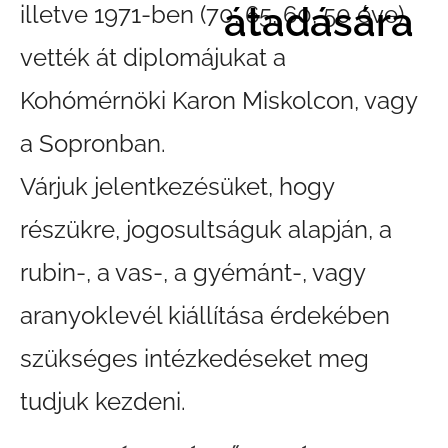
átadására
illetve 1971-ben (70, 65, 60, 50 éve)
vették át diplomájukat a
Kohómérnöki Karon Miskolcon, vagy
a Sopronban.
Várjuk jelentkezésüket, hogy
részükre, jogosultságuk alapján, a
rubin-, a vas-, a gyémánt-, vagy
aranyoklevél kiállítása érdekében
szükséges intézkedéseket meg
tudjuk kezdeni.