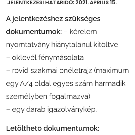
JELENTKEZÉSI HATÁRIDŐ: 2021. ÁPRILIS 15.
A jelentkezéshez szükséges
dokumentumok:
– kérelem
nyomtatvány hiánytalanul kitöltve
– oklevél fénymásolata
– rövid szakmai önéletrajz (maximum
egy A/4 oldal egyes szám harmadik
személyben fogalmazva)
– egy darab igazolványkép.
Letölthető dokumentumok: