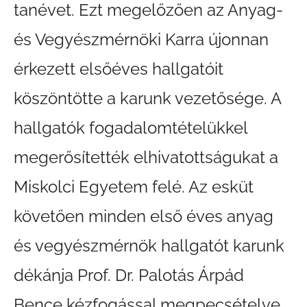
tanévet. Ezt megelőzően az Anyag-
és Vegyészmérnöki Karra újonnan
érkezett elsőéves hallgatóit
köszöntötte a karunk vezetősége. A
hallgatók fogadalomtételükkel
megerősítették elhivatottságukat a
Miskolci Egyetem felé. Az esküt
követően minden első éves anyag
és vegyészmérnök hallgatót karunk
dékánja Prof. Dr. Palotás Árpád
Bence kézfogással megpecsételve