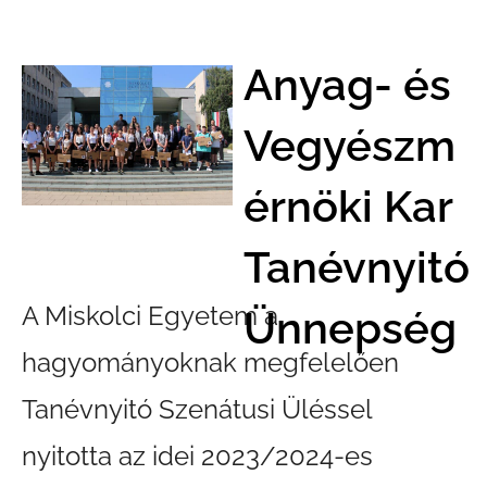
Anyag- és
Vegyészm
érnöki Kar
Tanévnyitó
A Miskolci Egyetem a
Ünnepség
hagyományoknak megfelelően
Tanévnyitó Szenátusi Üléssel
nyitotta az idei 2023/2024-es