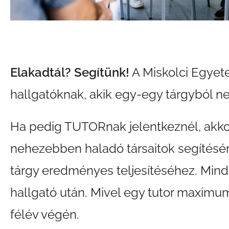
Elakadtál? Segítünk!
A Miskolci Egyete
hallgatóknak, akik egy-egy tárgyból n
Ha pedig TUTORnak jelentkeznél, akkor 
nehezebben haladó társaitok segítésére
tárgy eredményes teljesítéséhez. Minde
hallgató után. Mivel egy tutor maximum
félév végén.