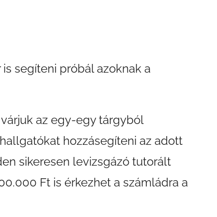
is segíteni próbál azoknak a
 várjuk az egy-egy tárgyból
hallgatókat hozzásegíteni az adott
en sikeresen levizsgázó tutorált
300.000 Ft is érkezhet a számládra a