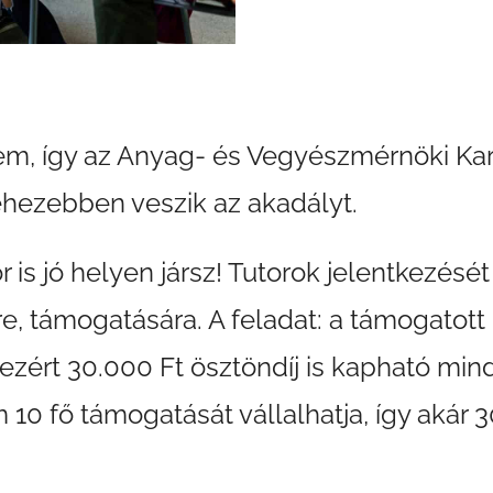
m, így az Anyag- és Vegyészmérnöki Kar 
ehezebben veszik az akadályt.
is jó helyen jársz! Tutorok jelentkezését
, támogatására. A feladat: a támogatott 
zért 30.000 Ft ösztöndíj is kapható mind
 10 fő támogatását vállalhatja, így akár 