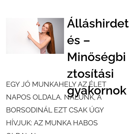
Álláshirdet
és –
Minőségbi
ztosítási
EGY JÓ MUNKAHELY AZ ÉLET
gyakornok
NAPOS OLDALA. NÁLUNK, A
BORSODINÁL EZT CSAK ÚGY
HÍVJUK: AZ MUNKA HABOS