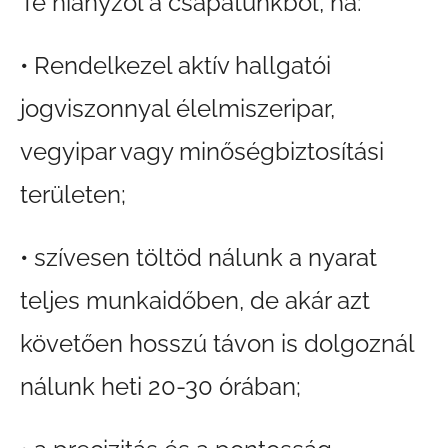
Te hiányzol a csapatunkból, ha:
• Rendelkezel aktív hallgatói
jogviszonnyal élelmiszeripar,
vegyipar vagy minőségbiztosítási
területen;
• szívesen töltöd nálunk a nyarat
teljes munkaidőben, de akár azt
követően hosszú távon is dolgoznál
nálunk heti 20-30 órában;