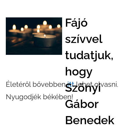
Fájó
szívvel
tudatjuk,
hogy
Életéről bővebben
itt
lehet olvasni.
Szőnyi
Nyugodjék békében!
Gábor
Benedek