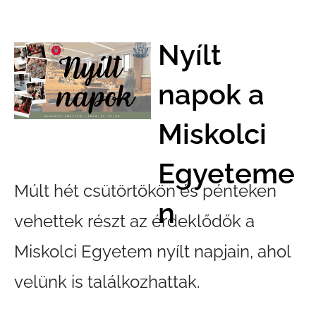
Nyílt
napok a
Miskolci
Egyeteme
Múlt hét csütörtökön és pénteken
n
vehettek részt az érdeklődők a
Miskolci Egyetem nyílt napjain, ahol
velünk is találkozhattak.