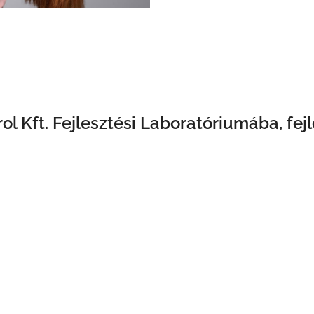
l Kft. Fejlesztési Laboratóriumába, fe
ek elvégzése dokumentálása, minőségbiztosítása
zsírok) nagyműszeres mérése GC, GC-MS, DSC-vel.