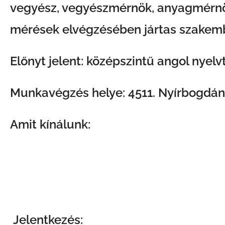
vegyész, vegyészmérnök, anyagmérnök
mérések elvégzésében jártas szakem
Előnyt jelent: középszintű angol nye
Munkavégzés helye: 4511. Nyírbogdány
Amit kínálunk:
azonnali munkakezdés
hosszú távú munkalehetőség
Karrierépítési lehetőség
Szakmai és személyes fejlődés, képzések támog
Jelentkezés: