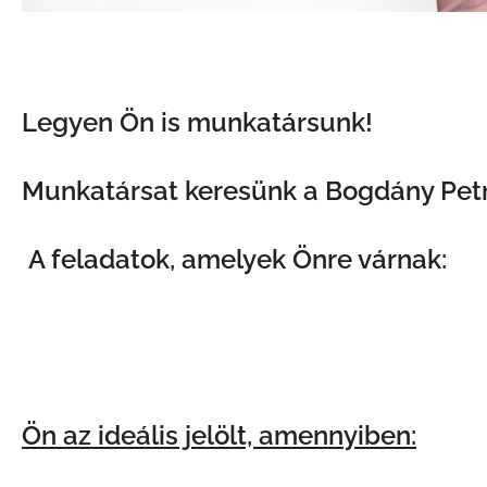
Legyen Ön is munkatársunk!
Munkatársat keresünk a Bogdány Petro
A feladatok, amelyek Önre várnak:
a Fejlesztési laboratórium nagyműszeres mérésein
ásványolaj származékok (olajok, speciális waxok, 
Módszerfejlesztés
Ön az ideális jelölt, amennyiben: