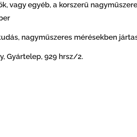
, vagy egyéb, a korszerű nagyműszerek
ber
lvtudás, nagyműszeres mérésekben járta
, Gyártelep, 929 hrsz/2.
atása