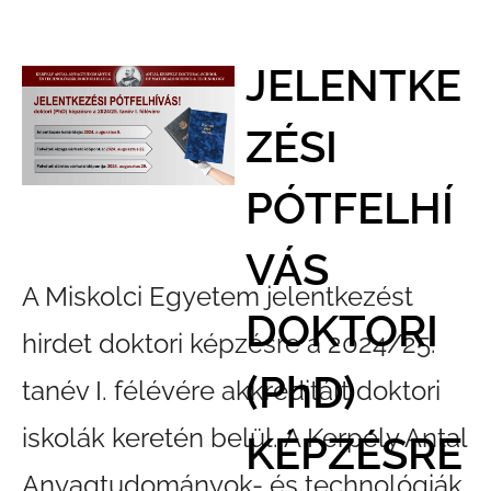
JELENTKE
ZÉSI
PÓTFELHÍ
VÁS
A Miskolci Egyetem jelentkezést
DOKTORI
hirdet doktori képzésre a 2024/25.
(PhD)
tanév I. félévére akkreditált doktori
iskolák keretén belül. A Kerpely Antal
KÉPZÉSRE
Anyagtudományok- és technológiák