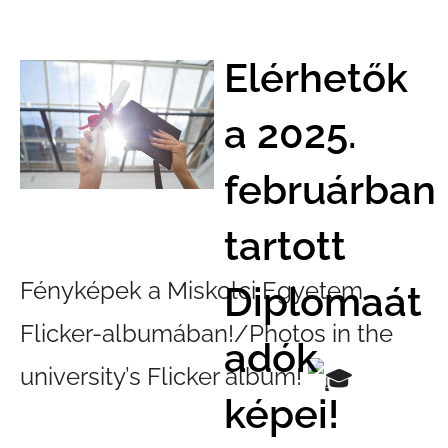
Elérhetők
a 2025.
februárban
tartott
Fényképek a Miskolci Egyetem
Diplomaát
Flicker-albumában!/Photos in the
adók
university’s Flicker album!
képei!
https://www.flickr.com/photos/unimiskolc/albums