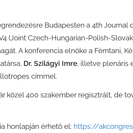
 megrendezésre Budapesten a 4th Journal 
V4 (Joint Czech-Hungarian-Polish-Slovak
agát. A konferencia elnöke a Fémtani, Ké
atársa,
Dr. Szilágyi Imre
, illetve plenáris
llotropes címmel.
r közel 400 szakember regisztrált, de tov
a honlapján érhető el:
https://akcongre