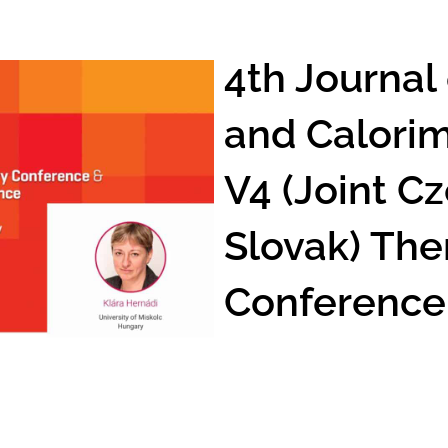
4th Journal
and Calori
V4 (Joint C
Slovak) The
Conference