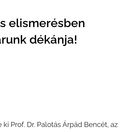
 elismerésben
arunk dékánja!
i Prof. Dr. Palotás Árpád Bencét, az