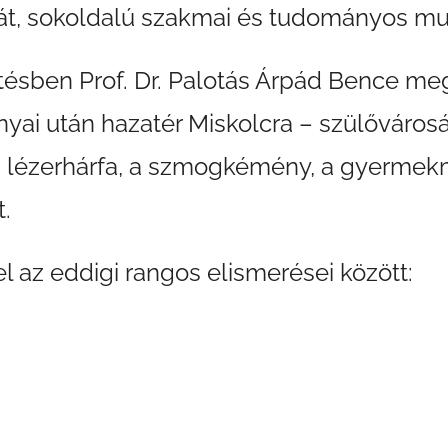
át, sokoldalú szakmai és tudományos mu
tésben Prof. Dr. Palotás Árpád Bence meg
yai után hazatér Miskolcra – szülőváros
 a lézerhárfa, a szmogkémény, a gyerme
.
l az eddigi rangos elismerései között: