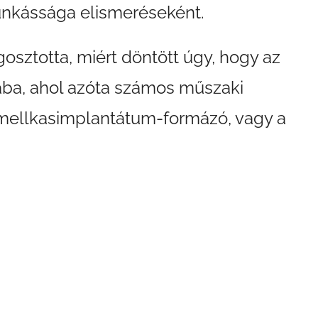
nkássága elismeréseként.
osztotta, miért döntött úgy, hogy az
ába, ahol azóta számos műszaki
kmellkasimplantátum-formázó, vagy a