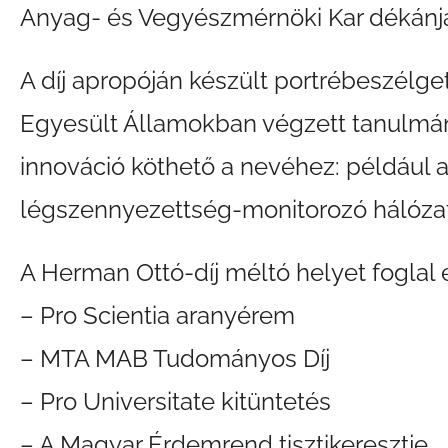
Anyag- és Vegyészmérnöki Kar dékánj
A díj apropóján készült portrébeszélge
Egyesült Államokban végzett tanulmán
innováció köthető a nevéhez: például
légszennyezettség-monitorozó hálózat
A Herman Ottó-díj méltó helyet foglal e
– Pro Scientia aranyérem
– MTA MAB Tudományos Díj
– Pro Universitate kitüntetés
– A Magyar Érdemrend tisztikeresztje