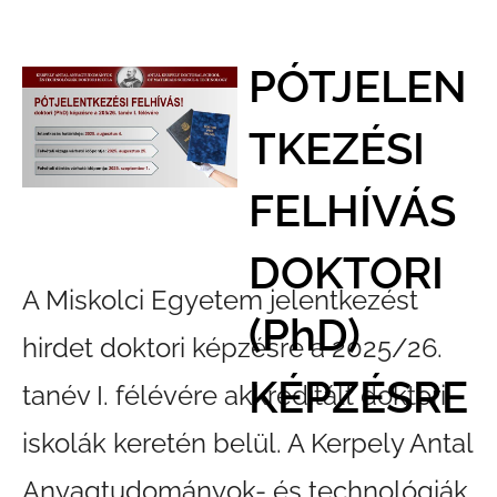
PÓTJELEN
TKEZÉSI
FELHÍVÁS
DOKTORI
A Miskolci Egyetem jelentkezést
(PhD)
hirdet doktori képzésre a 2025/26.
KÉPZÉSRE
tanév I. félévére akkreditált doktori
iskolák keretén belül. A Kerpely Antal
Anyagtudományok- és technológiák