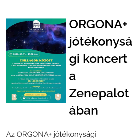
ORGONA+
jótékonysá
gi koncert
a
Zenepalot
ában
Az ORGONA+ jótékonysági