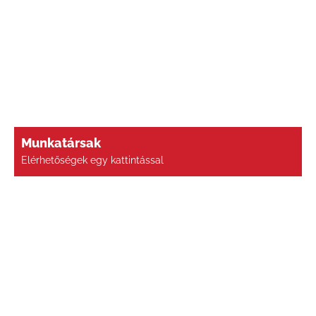
Munkatársak
Elérhetőségek egy kattintással