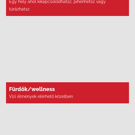
Egy hely ahol kikapcsolódhatsz, pihenhetsz vagy
túrázhatsz
Fürdők/wellness
Vizi élmények elérhető közelben