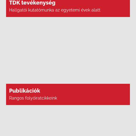
TDK tevékenység
Hallgatói kutatómunka az egyetemi évek alatt
Publikációk
Rangos folyóiratcikkeink