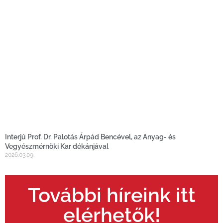
Interjú Prof. Dr. Palotás Árpád Bencével, az Anyag- és
Vegyészmérnöki Kar dékánjával
2026.03.09.
További híreink itt
elérhetők!