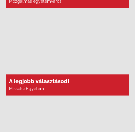
Mozgalmas egyetemváros
A legjobb választásod!
Miskolci Egyetem