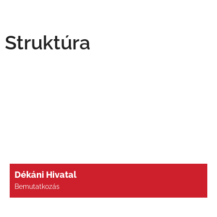
Struktúra
Dékáni Hivatal
Bemutatkozás