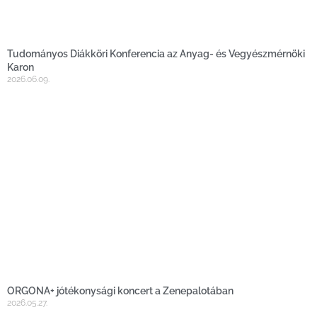
Tudományos Diákköri Konferencia az Anyag- és Vegyészmérnöki
Karon
2026.06.09.
ORGONA+ jótékonysági koncert a Zenepalotában
2026.05.27.