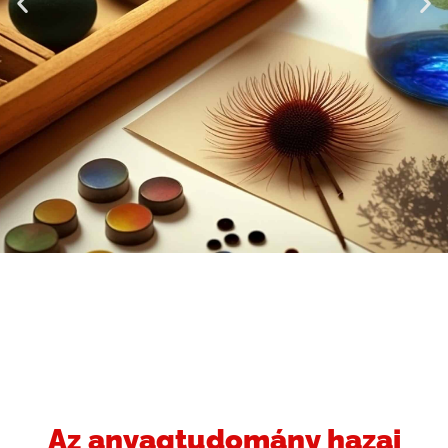
Anyag- és
Vegyészmérnöki Kar
A fenntartható
anyagfejlesztésért
Az anyagtudomány hazai