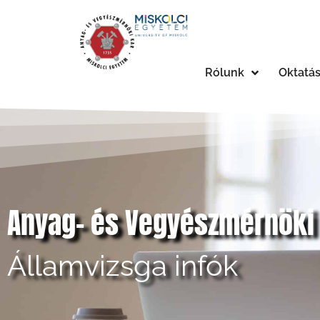
Rólunk
Oktatá
Anyag- és Vegyészmérnöki
Államvizsga infók