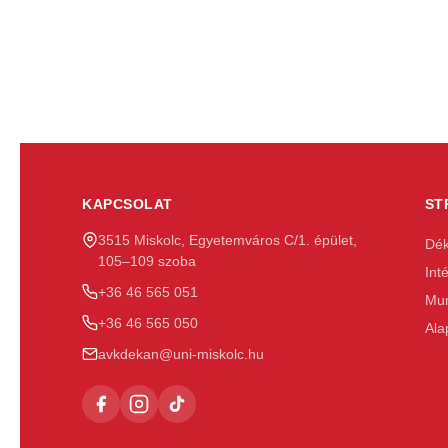
KAPCSOLAT
ST
3515 Miskolc, Egyetemváros C/1. épület,
Dék
105–109 szoba
Int
+36 46 565 051
Mun
+36 46 565 050
Ala
avkdekan@uni-miskolc.hu