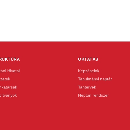
RUKTÚRA
OKTATÁS
áni Hivatal
Képzéseink
ézetek
Tanulmányi naptár
katársak
Tantervek
pítványok
Neptun rendszer