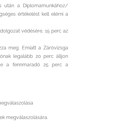
dés után a Diplomamunkához/
séges értékelést kell elérni a
kdolgozat védésére, 15 perc az
zza meg. Emiatt a Záróvizsga
tónak legalább 20 perc álljon
tve a fennmaradó 25 perc a
 megválaszolása
ések megválaszolására.