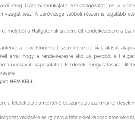
őtt védi meg Diplomamunkáját/ Szakdolgozatát, és a vé
vizsgát tesz. A záróvizsga szóbeli részén is legalább elég
rc, melyből a Hallgatónak 15 perc áll rendelkezésére a Sza
terve a projektorientált szemléletmód kialakítását alapo
ell arra, hogy a rendelkezésre álló 45 percből a Hallga
omamunkával kapcsolatos kérdések megvitatására, ille
résére.
sgára
NEM KELL
erc a tételek alapján történő beszámolás szakmai kérdések
kdolgozat védésére és 15 perc a tételekkel kapcsolatos kérd