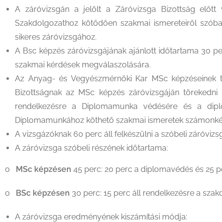
A záróvizsgán a jelölt a Záróvizsga Bizottság el
Szakdolgozathoz kötődően szakmai ismereteiről szóban 
sikeres záróvizsgához.
A Bsc képzés záróvizsgájának ajánlott időtartama 30 pe
szakmai kérdések megválaszolására.
Az Anyag- és Vegyészmérnöki Kar MSc képzéseinek tan
Bizottságnak az MSc képzés záróvizsgáján törekedni k
rendelkezésre a Diplomamunka védésére és a dipl
Diplomamunkához köthető szakmai ismeretek számonké
A vizsgázóknak 60 perc áll felkészülni a szóbeli záróviz
A záróvizsga szóbeli részének időtartama:
o
MSc képzésen
45 perc: 20 perc a diplomavédés és 25 p
o
BSc képzésen
30 perc: 15 perc áll rendelkezésre a sza
A záróvizsga eredményének kiszámítási módja: