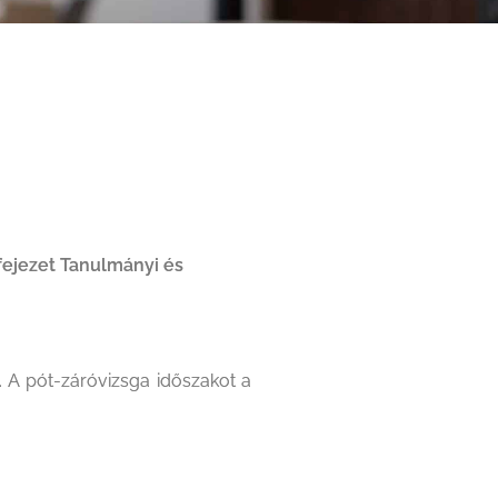
fejezet Tanulmányi és
 A pót-záróvizsga időszakot a