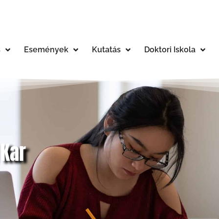
s
Események
Kutatás
Doktori Iskola
 Kar