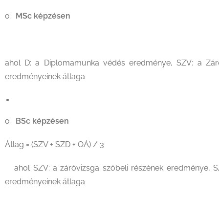
o
MSc képzésen
Átlag = (SZV + D 
ahol D: a Diplomamunka védés eredménye, SZV: a Záróv
eredményeinek átlaga
o
BSc képzésen
Átlag = (SZV + SZD + OÁ) / 3
ahol SZV: a záróvizsga szóbeli részének eredménye, SZ
eredményeinek átlaga