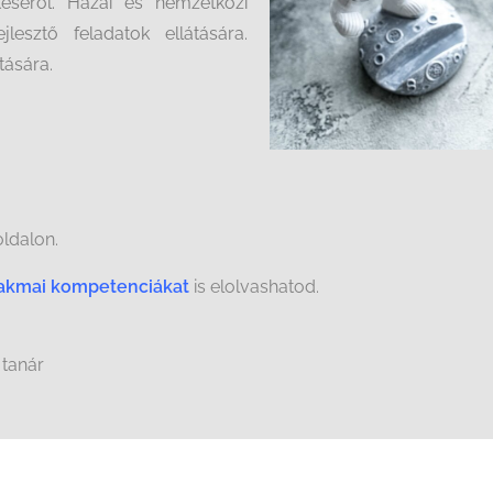
etéséről. Hazai és nemzetközi
jlesztő feladatok ellátására.
tására.
ldalon.
zakmai kompetenciákat
is elolvashatod.
tanár