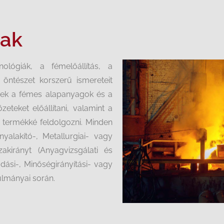
zak
lógiák, a fémelőállítás, a
 öntészet korszerű ismereteit
sek a fémes alapanyagok és a
eteket előállítani, valamint a
ű termékké feldolgozni. Minden
nyalakító-, Metallurgiai- vagy
zakirányt (Anyagvizsgálati és
ási-, Minőségirányítási- vagy
nulmányai során.