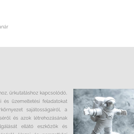
anár
hoz, űrkutatáshoz kapcsolódó,
si és üzemeltetési feladatokat
környezet sajátosságairól, a
éséről és azok létrehozásának
lgálását ellátó eszközök és