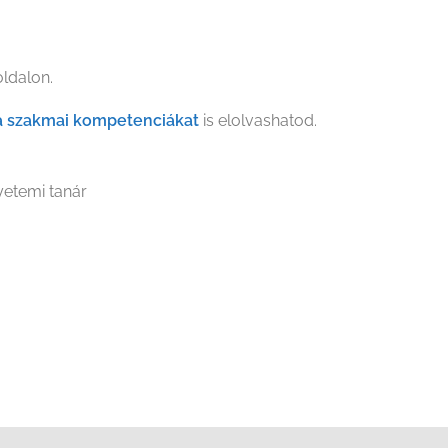
oldalon.
 a szakmai kompetenciákat
is elolvashatod.
etemi tanár