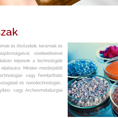
szak
émek és ötvözeteik, kerámiák és
lajdonságaival, viselkedésével
okában képesek a technológiák
 ellátására. Minden mesterjelölt
technológiai- vagy Fenntartható
vizsgálati és nanotechnológiai-,
ítási- vagy Archeometallurgiai