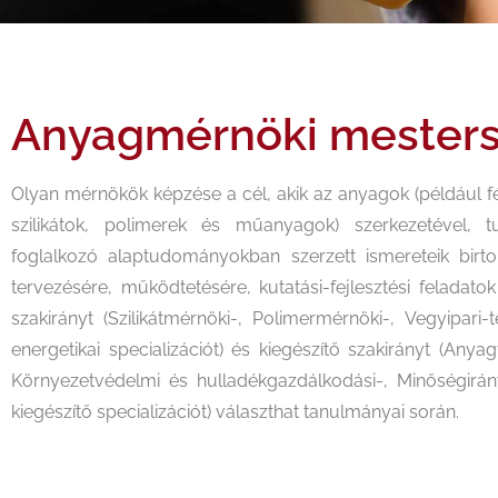
Anyagmérnöki mester
Olyan mérnökök képzése a cél, akik az anyagok (például f
szilikátok, polimerek és műanyagok) szerkezetével, tu
foglalkozó alaptudományokban szerzett ismereteik birt
tervezésére, működtetésére, kutatási-fejlesztési feladatok
szakirányt (Szilikátmérnöki-, Polimermérnöki-, Vegyipari-
energetikai specializációt) és kiegészítő szakirányt (Anyag
Környezetvédelmi és hulladékgazdálkodási-, Minőségirány
kiegészítő specializációt) választhat tanulmányai során.