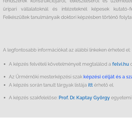
rendszerek konstrukciójáról, elkészítéséről és üzemelt
űripari vállalatoknál és intézeteknél képesek kutató-fe
Felkészültek tanulmányaik doktori képzésben történő folyta
A legfontosabb információkat az alábbi linkeken érheted el:
A képzés felvételi követelményeit megtalálod a
felvi.hu
o
Az Űrmérnöki mesterképzési szak
kép
zési célját
és a s
A képzés során tanult tárgyak listája
itt
érhető el.
A képzés szakfelelőse:
Prof. Dr. Kaptay György
egyetemi 