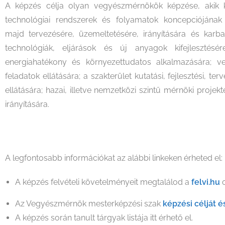
A képzés célja olyan vegyészmérnökök képzése, akik 
technológiai rendszerek és folyamatok koncepciójának 
majd tervezésére, üzemeltetésére, irányítására és karba
technológiák, eljárások és új anyagok kifejlesztésé
energiahatékony és környezettudatos alkalmazására; veze
feladatok ellátására; a szakterület kutatási, fejlesztési, te
ellátására; hazai, illetve nemzetközi szintű mérnöki proje
irányítására.
A legfontosabb információkat az alábbi linkeken érheted el:
A képzés felvételi követelményeit megtalálod a
felvi.hu
Az Vegyészmérnök mesterképzési szak
kép
zési célját 
A képzés során tanult tárgyak listája itt érhető el.