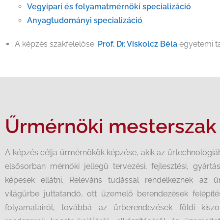
Vegyipari és folyamatmérnöki specializáció
Anyagtudományi specializáció
A képzés szakfelelőse:
Prof. Dr. Viskolcz Béla
egyetemi t
Űrmérnöki mesterszak
A képzés célja űrmérnökök képzése, akik az űrtechnológiá
elsősorban mérnöki jellegű tervezési, fejlesztési, gyártá
képesek ellátni. Releváns tudással rendelkeznek az űr
világűrbe juttatandó, ott üzemelő berendezések felépít
folyamatairól, továbbá az űrberendezések földi kiszo