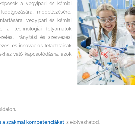
képesek a vegyipari és kémiai
kidolgozására, modellezésére,
ntartására; vegyipari és kémiai
re, a technológiai folyamatok
tési, irányítási és szervezési
rvezési és innovációs feladatainak
ktekhez való kapcsolódásra, azok
oldalon.
és a szakmai kompetenciákat
is elolvashatod.