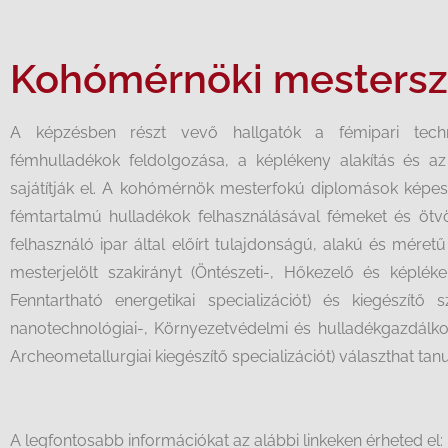
Kohómérnöki mesters
A képzésben részt vevő hallgatók a fémipari techno
fémhulladékok feldolgozása, a képlékeny alakítás és az
sajátítják el. A kohómérnök mesterfokú diplomások képe
fémtartalmú hulladékok felhasználásával fémeket és ötvöz
felhasználó ipar által előírt tulajdonságú, alakú és méret
mesterjelölt szakirányt (Öntészeti-, Hőkezelő és képléke
Fenntartható energetikai specializációt) és kiegészítő s
nanotechnológiai-, Környezetvédelmi és hulladékgazdálkod
Archeometallurgiai kiegészítő specializációt) választhat ta
A legfontosabb információkat az alábbi linkeken érheted el: