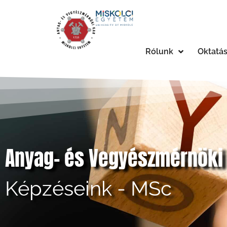
Rólunk
Oktatá
Anyag- és Vegyészmérnöki
Képzéseink - MSc