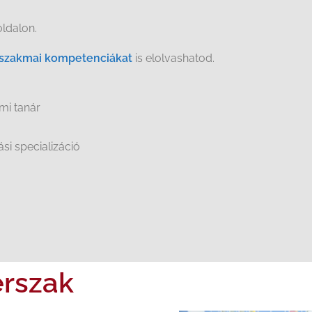
ldalon.
a szakmai kompetenciákat
is elolvashatod.
mi tanár
si specializáció
rszak