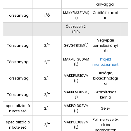
anyaggal
MAKKEM321VM(
Önálló feladat
Törzsanyag
1/Ő
L)
II.
Összesen 2.
félév
Vegyipari
Törzsanyag
2/T
GEVGT812M(L)
termelésirányí
tás
MAKMET300VM
Projekt
Törzsanyag
2/T
(L)
menedzsment
Biológia,
MAKKEM310VM
Törzsanyag
2/T
biotechnológi
(L)
a
MAKKEM311VM(
Számításos
Törzsanyag
2/T
L)
kémia
specializáció
MAKPOL302VM
2/T
Gélek
n kötelező
(L)
Polimerkeverék
specializáció
MAKPOL303VM
2/T
ek és
n kötelező
(L)
kompozitok