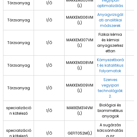
MAKKEM305VM
Vegyipari
Törzsanyag
1/Ő
(L)
optimalizálás
Anyagvizsgál
MAKKEM306VM
Törzsanyag
1/Ő
ati analitikai
(L)
módszerek
Fizikai kémia
MAKKEM307VM
és kémiai
Törzsanyag
1/Ő
(L)
anyagszerkez
ettan
Környezetbará
MAKKEM308VM
Törzsanyag
1/Ő
t és katalitikus
(L)
folyamatok
Szerves
MAKKEM309VM
vegyipari
Törzsanyag
1/Ő
(L)
technológiák
2.
Biológiai és
specializáció
MAKKEM314VM
1/Ő
biomimetikus
n kötelező
(L)
anyagok
A sugárzás
specializáció
kölcsönhatás
1/Ő
GEFIT052M(L)
n kötelező
a az