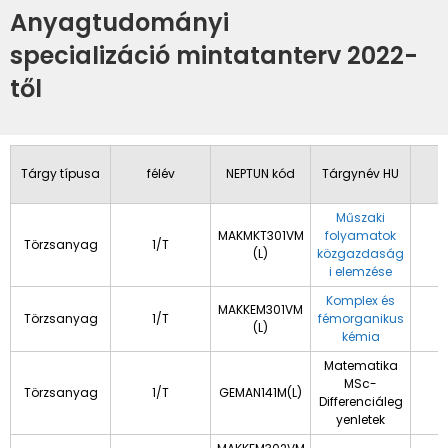
Anyagtudományi
specializáció mintatanterv 2022-
től
Tárgy típusa
félév
NEPTUN kód
Tárgynév HU
Műszaki
MAKMKT301VM
folyamatok
Törzsanyag
1/T
(L)
közgazdaság
i elemzése
Komplex és
MAKKEM301VM
Törzsanyag
1/T
fémorganikus
(L)
kémia
Matematika
MSc-
Törzsanyag
1/T
GEMAN141M(L)
Differenciáleg
yenletek