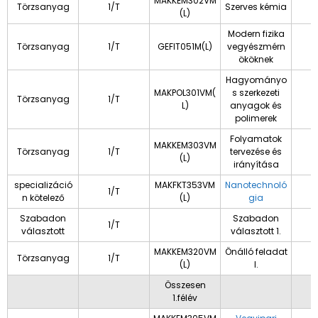
MAKKEM302VM
Törzsanyag
1/T
Szerves kémia
(L)
Modern fizika
Törzsanyag
1/T
GEFIT051M(L)
vegyészmérn
ököknek
Hagyományo
MAKPOL301VM(
s szerkezeti
Törzsanyag
1/T
L)
anyagok és
polimerek
Folyamatok
MAKKEM303VM
Törzsanyag
1/T
tervezése és
(L)
irányítása
specializáció
MAKFKT353VM
Nanotechnoló
1/T
n kötelező
(L)
gia
Szabadon
Szabadon
1/T
választott
választott 1.
MAKKEM320VM
Önálló feladat
Törzsanyag
1/T
(L)
I.
Összesen
1.félév