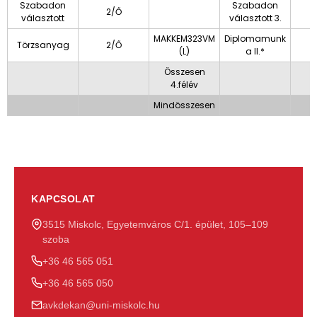
Szabadon
Szabadon
2/Ő
választott
választott 3.
MAKKEM323VM
Diplomamunk
Törzsanyag
2/Ő
(L)
a II.*
Összesen
4.félév
Mindösszesen
KAPCSOLAT
3515 Miskolc, Egyetemváros C/1. épület, 105–109
szoba
+36 46 565 051
+36 46 565 050
avkdekan@uni-miskolc.hu