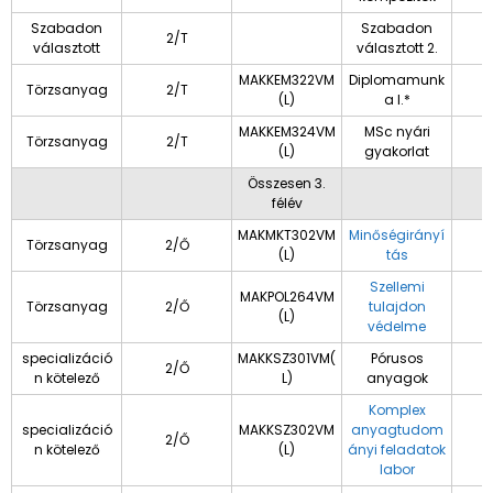
Szabadon
Szabadon
2/T
választott
választott 2.
MAKKEM322VM
Diplomamunk
Törzsanyag
2/T
(L)
a I.*
MAKKEM324VM
MSc nyári
Törzsanyag
2/T
(L)
gyakorlat
Összesen 3.
félév
MAKMKT302VM
Minőségirányí
Törzsanyag
2/Ő
(L)
tás
Szellemi
MAKPOL264VM
Törzsanyag
2/Ő
tulajdon
(L)
védelme
specializáció
MAKKSZ301VM(
Pórusos
2/Ő
n kötelező
L)
anyagok
Komplex
specializáció
MAKKSZ302VM
anyagtudom
2/Ő
n kötelező
(L)
ányi feladatok
labor