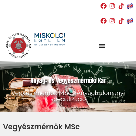
Anyag- és Vegyészmérnöki Kar
Vegyészmérnök MSc - Anyagtudományi
specializáció
Vegyészmérnök MSc