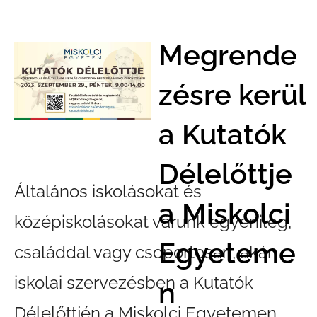
Megrende
zésre kerül
a Kutatók
Délelőttje
Általános iskolásokat és
a Miskolci
középiskolásokat várunk egyénileg,
Egyeteme
családdal vagy csoportosan, akár
iskolai szervezésben a Kutatók
n
Délelőttjén a Miskolci Egyetemen.