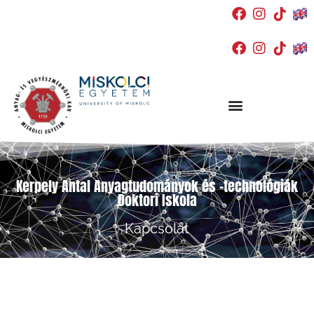
Kerpely Antal Anyagtudományok és -technológiák
Doktori Iskola
Kapcsolat