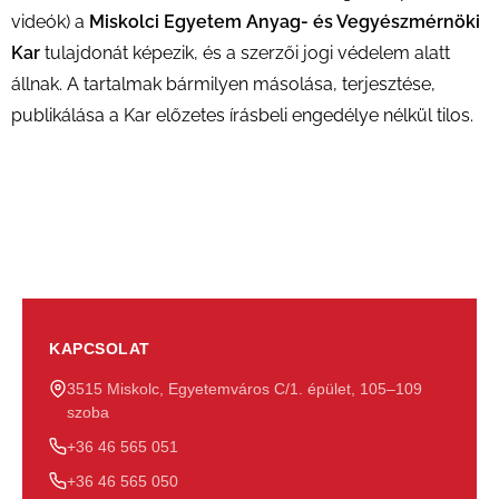
videók) a
Miskolci Egyetem Anyag- és Vegyészmérnöki
Kar
tulajdonát képezik, és a szerzői jogi védelem alatt
állnak. A tartalmak bármilyen másolása, terjesztése,
publikálása a Kar előzetes írásbeli engedélye nélkül tilos.
KAPCSOLAT
3515 Miskolc, Egyetemváros C/1. épület, 105–109
szoba
+36 46 565 051
+36 46 565 050