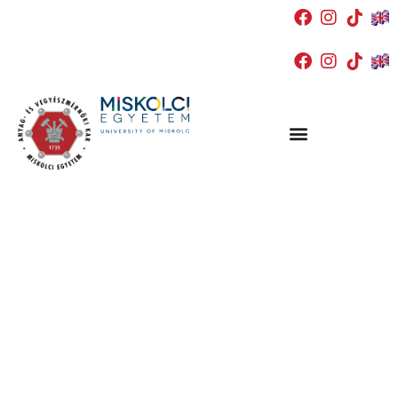
Anyag- és Vegyészmérnöki Kar
Impresszum