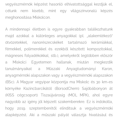
vegyészmérnök képzést hasonló elhivatottsággal kezdjük el,
célunk nem kisebb, mint egy világszínvonalú képzés
meghonosítása Miskolcon.
A mindennapi életben is egyre gyakrabban találkozhatunk
majd azokkal a különleges anyagokkal (pl. „alakemlékező”
ötvözetekkel, nanorészecskéket tartalmazó kerámiákkal,
fémekkel, polimerekkel és ezekből készített kompozitokkal,
mágneses folyadékokkal, stb.), amelyekről legtöbben először
a Miskolci Egyetemen hallanak, miután megkezdik
tanulmányaikat a Műszaki Anyagtudományi Karon,
anyagmérnöki alapszakon vagy a vegyészmérnöki alapszakon
(BSc). A Magyar vegyipar központja ma Miskolc és 30 km-es
környéke Kazincbarcikától (BorsodChem) Sajóbábonyon át
(KISS cégcsoport) Tiszaújvárosig (MOL MPK), ahol egyre
nagyobb az igény jól képzett szakemberekre. Ez is indokolta,
hogy 2019. szeptemberétől elindítsuk a vegyészmérnöki
alapképzést. Aki a műszaki pályát választja hivatásául és