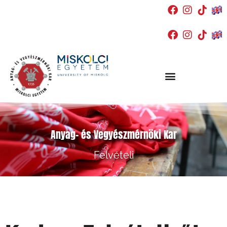
Anyag- és Vegyészmérnöki Kar
Felvételi