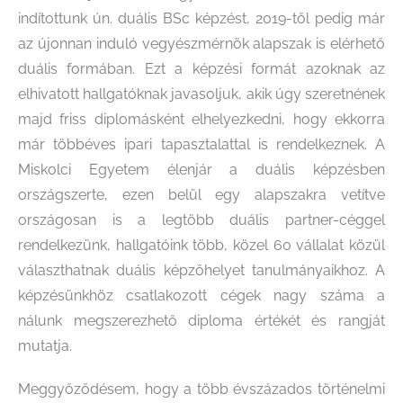
indítottunk ún. duális BSc képzést, 2019-től pedig már
az újonnan induló vegyészmérnök alapszak is elérhető
duális formában. Ezt a képzési formát azoknak az
elhivatott hallgatóknak javasoljuk, akik úgy szeretnének
majd friss diplomásként elhelyezkedni, hogy ekkorra
már többéves ipari tapasztalattal is rendelkeznek. A
Miskolci Egyetem élenjár a duális képzésben
országszerte, ezen belül egy alapszakra vetítve
országosan is a legtöbb duális partner-céggel
rendelkezünk, hallgatóink több, közel 60 vállalat közül
választhatnak duális képzőhelyet tanulmányaikhoz. A
képzésünkhöz csatlakozott cégek nagy száma a
nálunk megszerezhető diploma értékét és rangját
mutatja.
Meggyőződésem, hogy a több évszázados történelmi