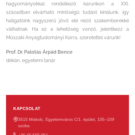
hagyományokkal rendelkező karunkon a XXI.
században elvárható minőségű tudást kínálunk, igy
hallgatóink nagyszerű jövő elé néző szakemberekké
válhatnak. Ha ez a lehetőség vonzó, jelentkezz a
Műszaki Anyagtudományi Karra, szeretettel várunk!
Prof. Dr. Palotás Árpád Bence
dékán, egyetemi tanár
KAPCSOLAT
3515 Miskolc, Egyetemváros C/1. épület, 105–109
szoba
+36 46 565 051