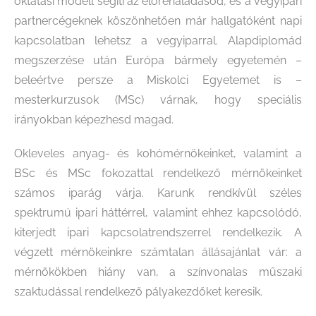
oktatási modell segíti az előrehaladásod, és a vegyipari
partnercégeknek köszönhetően már hallgatóként napi
kapcsolatban lehetsz a vegyiparral. Alapdiplomád
megszerzése után Európa bármely egyetemén –
beleértve persze a Miskolci Egyetemet is –
mesterkurzusok (MSc) várnak, hogy speciális
irányokban képezhesd magad.
Okleveles anyag- és kohómérnökeinket, valamint a
BSc és MSc fokozattal rendelkező mérnökeinket
számos iparág várja. Karunk rendkívül széles
spektrumú ipari háttérrel, valamint ehhez kapcsolódó,
kiterjedt ipari kapcsolatrendszerrel rendelkezik. A
végzett mérnökeinkre számtalan állásajánlat vár: a
mérnökökben hiány van, a színvonalas műszaki
szaktudással rendelkező pályakezdőket keresik.