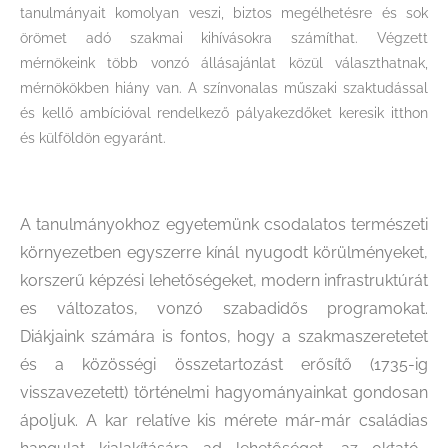
tanulmányait komolyan veszi, biztos megélhetésre és sok
örömet adó szakmai kihívásokra számíthat. Végzett
mérnökeink több vonzó állásajánlat közül választhatnak,
mérnökökben hiány van. A színvonalas műszaki szaktudással
és kellő ambícióval rendelkező pályakezdőket keresik itthon
és külföldön egyaránt.
A tanulmányokhoz egyetemünk csodalatos természeti
környezetben egyszerre kínál nyugodt körülményeket,
korszerű képzési lehetőségeket, modern infrastruktúrát
es változatos, vonzó szabadidős programokat.
Diákjaink számára is fontos, hogy a szakmaszeretetet
és a közösségi összetartozást erősítő (1735-ig
visszavezetett) történelmi hagyományainkat gondosan
ápoljuk. A kar relatíve kis mérete már-már családias