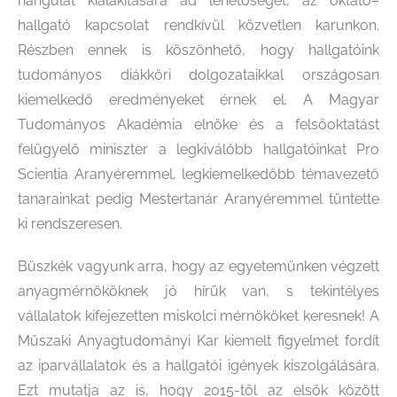
hangulat kialakítására ad lehetőséget, az oktató–
hallgató kapcsolat rendkívül közvetlen karunkon.
Részben ennek is köszönhető, hogy hallgatóink
tudományos diákköri dolgozataikkal országosan
kiemelkedő eredményeket érnek el. A Magyar
Tudományos Akadémia elnöke és a felsőoktatást
felügyelő miniszter a legkiválóbb hallgatóinkat Pro
Scientia Aranyéremmel, legkiemelkedőbb témavezető
tanarainkat pedig Mestertanár Aranyéremmel tüntette
ki rendszeresen.
Büszkék vagyunk arra, hogy az egyetemünken végzett
anyagmérnököknek jó hírük van, s tekintélyes
vállalatok kifejezetten miskolci mérnököket keresnek! A
Műszaki Anyagtudományi Kar kiemelt figyelmet fordít
az iparvállalatok és a hallgatói igények kiszolgálására.
Ezt mutatja az is, hogy 2015-től az elsők között