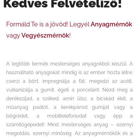
Kedves Felvételiző!
Formáld Te is a jövőd! Legyél
Anyagmérnök
vagy
Vegyészmérnök
!
A legtöbb termék mesterséges anyagokból készül. A
használható anyagokat mindig is az ember hozta létre:
cserzi a bőrt, impregnálja a fát, megedzi az acélt,
vulkanizálja a gumit, égeti a porcelánt. Nézd meg a
derékszíjad, a széked, amin ülsz, a bicskád élét, a
műanyag padlót, a kerékpárod gumiját vagy a
bögrédet, a mobiltelefonodat vagy épp a
számítógépedet! Mind mesterséges anyag – ezernyi
megoldás, ezernyi minőség. Az anyagmérnökök és a