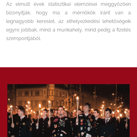
Az elmúlt évek statisztikai elemzései meggyőzően
bizonyítják, hogy ma a mérnökök iránt van a
legnagyobb kereslet, az elhelyezkedési lehetőségeik
egyre jobbak, mind a munkahely, mind pedig a fizetés
szempontjából.