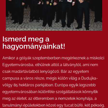
Ismerd meg a
hagyományainkat!
Amikor a gólyák szeptemberben megérkeznek a miskolci
Egyetemvárosba, elhűlnek attól a látványtól, ami nem
csak madártávlatból lenyűgöző. Bár az egyetem
campusa a város része, mégis külön világ a Dudujka-
völgy 85 hektáros parkjában. Európa egyik legszebb
egyetemvárosában különféle szolgáltatások könnyítik
meg az életet. az étteremben a nemzetek konyhája, a
tanulmányi épületekben közel egy tucat büfé, két pékség,