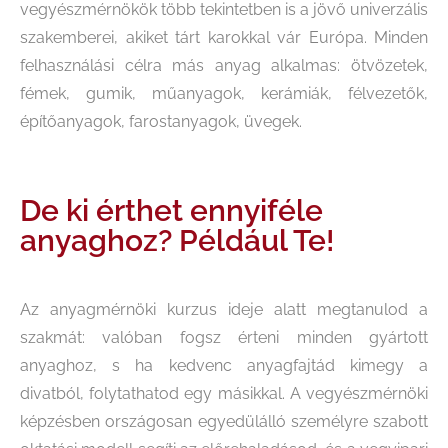
vegyészmérnökök több tekintetben is a jövő univerzális
szakemberei, akiket tárt karokkal vár Európa. Minden
felhasználási célra más anyag alkalmas: ötvözetek,
fémek, gumik, műanyagok, kerámiák, félvezetők,
építőanyagok, farostanyagok, üvegek.
De ki érthet ennyiféle
anyaghoz? Például Te!
Az anyagmérnöki kurzus ideje alatt megtanulod a
szakmát: valóban fogsz érteni minden gyártott
anyaghoz, s ha kedvenc anyagfajtád kimegy a
divatból, folytathatod egy másikkal. A vegyészmérnöki
képzésben országosan egyedülálló személyre szabott