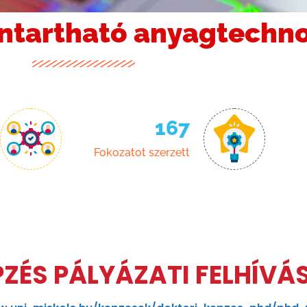
nntartható anyagtechno
167
Fokozatot szerzett
ZÉS PÁLYÁZATI FELHÍVÁ