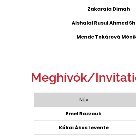
Zakaraia Dimah
Alshalal Rusul Ahmed Sh
Mende Tokárová Móni
Meghívók/Invitat
Név
Emel Razzouk
Kókai Ákos Levente