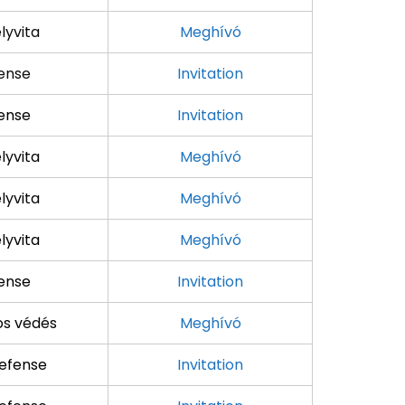
lyvita
Meghívó
ense
Invitation
ense
Invitation
lyvita
Meghívó
lyvita
Meghívó
lyvita
Meghívó
ense
Invitation
os védés
Meghívó
efense
Invitation