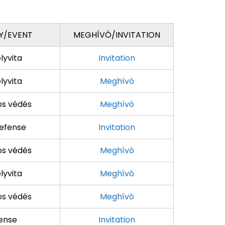
Y/EVENT
MEGHÍVÓ/INVITATION
lyvita
Invitation
lyvita
Meghívó
os védés
Meghívó
efense
Invitation
os védés
Meghívó
lyvita
Meghívó
os védés
Meghívó
ense
Invitation