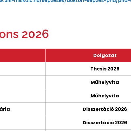
w.uni-miskolc.hu/kepzesek/doktori-kepzes-phd/phd-
ions 2026
Dolgozat
Thesis 2026
Műhelyvita
Műhelyvita
ária
Disszertáció 2026
Disszertáció 2026