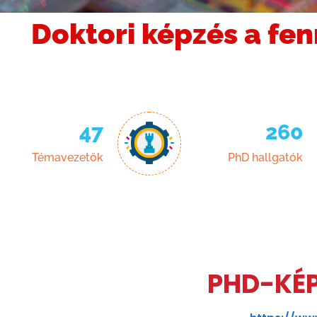
Doktori képzés a fe
47
260
Témavezetők
PhD hallgatók
PHD-KÉP