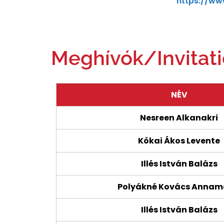
https://ww
Meghívók/Invitat
NÉV
Nesreen Alkanakri
Kókai Ákos Levente
Illés István Balázs
Polyákné Kovács Annam
Illés István Balázs