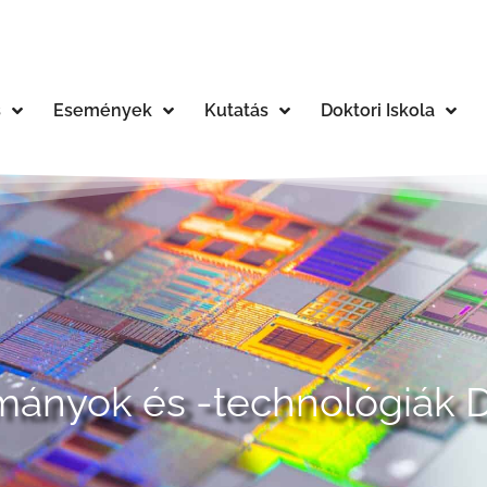
s
Események
Kutatás
Doktori Iskola
ányok és -technológiák Do