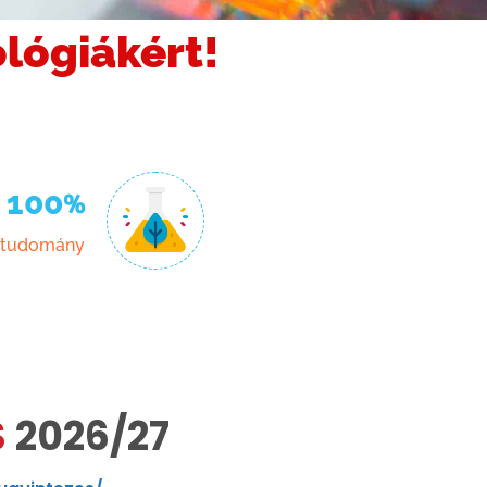
lógiákért!
100
%
tudomány
S
2026/27