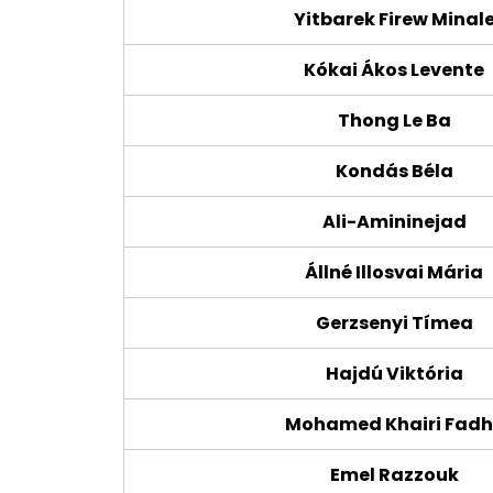
Yitbarek Firew Minal
Kókai Ákos Levente
Thong Le Ba
Kondás Béla
Ali-Amininejad
Állné Illosvai Mária
Gerzsenyi Tímea
Hajdú Viktória
Mohamed Khairi Fadh
Emel Razzouk