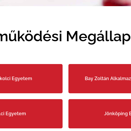
működési Megálla
skolci Egyetem
Bay Zoltán Alkalmaz
lci Egyetem
Jönköping 