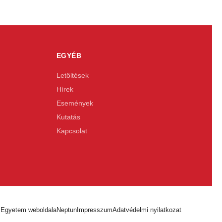
EGYÉB
Letöltések
Hírek
Események
Kutatás
Kapcsolat
 Egyetem weboldala
Neptun
Impresszum
Adatvédelmi nyilatkozat