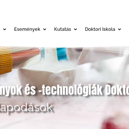
s
Események
Kutatás
Doktori Iskola
yok és -technológiák Dokto
lapodások