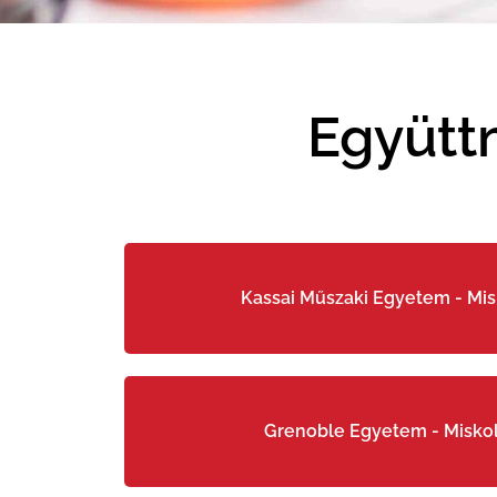
wpDataTable with provided ID not found!
Együtt
Kassai Műszaki Egyetem - Mi
Grenoble Egyetem - Misko