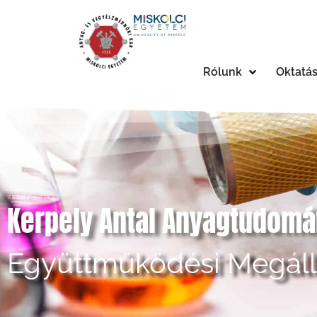
Rólunk
Oktatá
Kerpely Antal Anyagtudomán
Együttműködési Megál