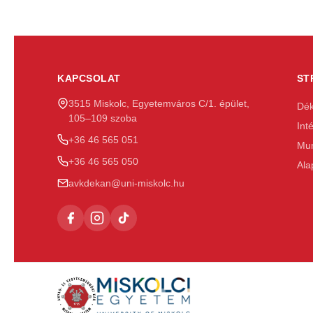
KAPCSOLAT
ST
3515 Miskolc, Egyetemváros C/1. épület,
Dék
105–109 szoba
Int
+36 46 565 051
Mun
+36 46 565 050
Ala
avkdekan@uni-miskolc.hu