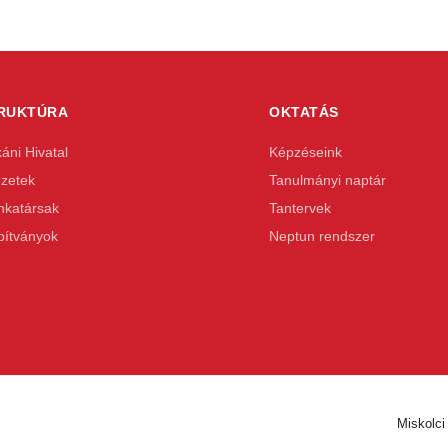
RUKTÚRA
OKTATÁS
áni Hivatal
Képzéseink
ézetek
Tanulmányi naptár
katársak
Tantervek
pítványok
Neptun rendszer
Miskolci