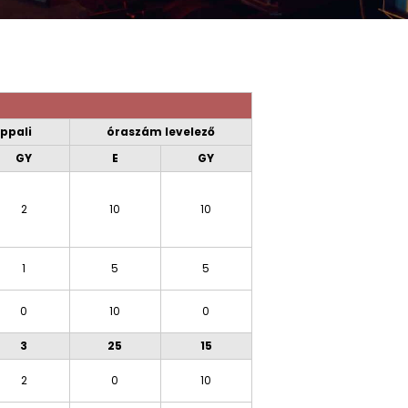
ppali
óraszám levelező
GY
E
GY
2
10
10
1
5
5
0
10
0
3
25
15
2
0
10