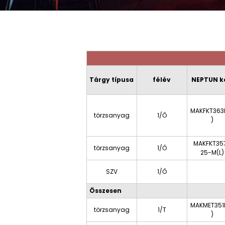
Tárgy típusa
félév
NEPTUN k
MAKFKT363
törzsanyag
1/Ő
)
MAKFKT35
törzsanyag
1/Ő
25-M(L)
SZV
1/Ő
Összesen
MAKMET351
törzsanyag
1/T
)