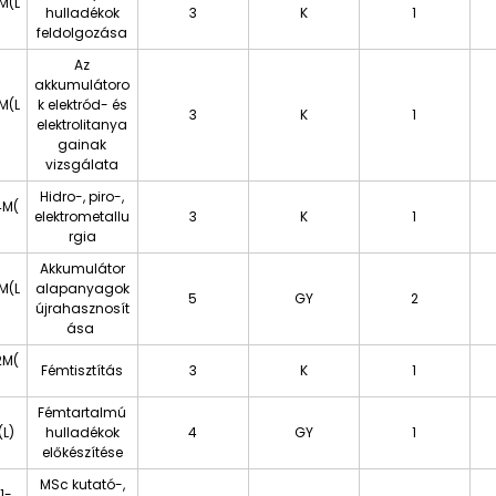
M(L
hulladékok
3
K
1
feldolgozása
Az
akkumulátoro
M(L
k elektród- és
3
K
1
elektrolitanya
gainak
vizsgálata
Hidro-, piro-,
4M(
elektrometallu
3
K
1
rgia
Akkumulátor
M(L
alapanyagok
5
GY
2
újrahasznosít
ása
2M(
Fémtisztítás
3
K
1
Fémtartalmú
L)
hulladékok
4
GY
1
előkészítése
MSc kutató-,
1-