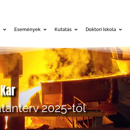
s
Események
Kutatás
Doktori Iskola
 Kar
anterv 2025-től