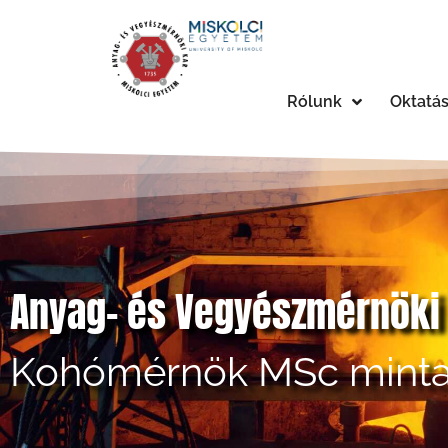
Rólunk
Oktatá
Anyag- és Vegyészmérnöki
Kohómérnök MSc mintat