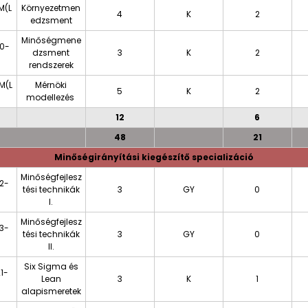
M(L
Környezetmen
4
K
2
edzsment
Minőségmene
0-
dzsment
3
K
2
rendszerek
M(L
Mérnöki
5
K
2
modellezés
12
6
48
21
Minőségirányítási kiegészítő specializáció
Minőségfejlesz
2-
tési technikák
3
GY
0
I.
Minőségfejlesz
3-
tési technikák
3
GY
0
II.
Six Sigma és
1-
Lean
3
K
1
alapismeretek