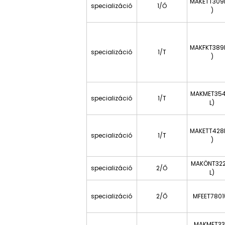
MAKETT309
specializáció
1/Ő
)
MAKFKT389
specializáció
1/T
)
MAKMET35
specializáció
1/T
L)
MAKETT428
specializáció
1/T
)
MAKÖNT32
specializáció
2/Ő
L)
specializáció
2/Ő
MFEET7801(
MAKMET33