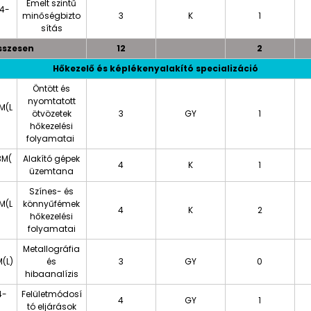
Emelt szintű
4-
minőségbizto
3
K
1
sítás
sszesen
12
2
Hőkezelő és képlékenyalakító specializáció
Öntött és
nyomtatott
M(L
ötvözetek
3
GY
1
hőkezelési
folyamatai
3M(
Alakító gépek
4
K
1
üzemtana
Színes- és
M(L
könnyűfémek
4
K
2
hőkezelési
folyamatai
Metallográfia
(L)
és
3
GY
0
hibaanalízis
4-
Felületmódosí
4
GY
1
tó eljárások