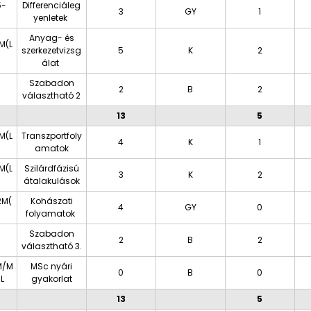
5-
Differenciáleg
3
GY
1
yenletek
Anyag- és
M(L
szerkezetvizsg
5
K
2
álat
Szabadon
2
B
2
választható 2
13
5
M(L
Transzportfoly
4
K
1
amatok
M(L
Szilárdfázisú
3
K
2
átalakulások
2M(
Kohászati
4
GY
0
folyamatok
Szabadon
2
B
2
választható 3.
M/M
MSc nyári
0
B
0
L
gyakorlat
13
5