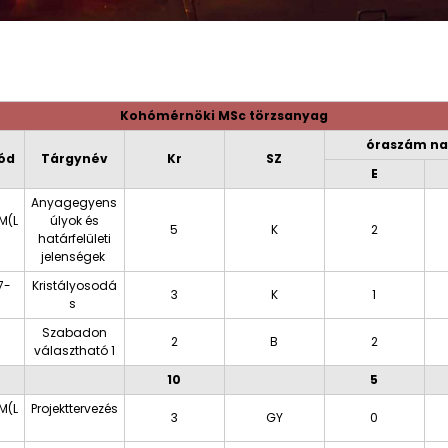
Kohómérnöki MSc törzsanyag
óraszám na
ód
Tárgynév
Kr
SZ
E
Anyagegyens
M(L
úlyok és
5
K
2
határfelületi
jelenségek
7-
Kristályosodá
3
K
1
s
Szabadon
2
B
2
választható 1
10
5
M(L
Projekttervezés
3
GY
0