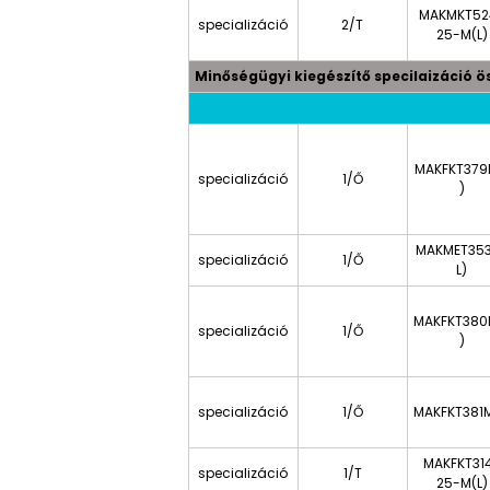
MAKMKT52
specializáció
2/T
25-M(L)
Minőségügyi kiegészítő specilaizáció ö
MAKFKT379
specializáció
1/Ő
)
MAKMET35
specializáció
1/Ő
L)
MAKFKT380
specializáció
1/Ő
)
specializáció
1/Ő
MAKFKT381M
MAKFKT31
specializáció
1/T
25-M(L)