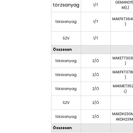
GEMAN01
törzsanyag
1/T
M(L)
MAKFKT364
törzsanyag
1/T
)
SZV
1/T
Összesen
MAKETT303
törzsanyag
2/Ő
)
MAKFKT378
törzsanyag
2/Ő
)
MAKMET35
törzsanyag
2/Ő
L)
SZV
2/Ő
MAKDH230
törzsanyag
2/Ő
AKDH231M
Összesen