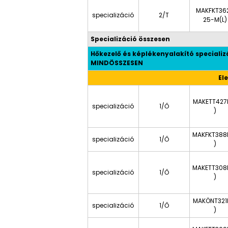
MAKFKT36
specializáció
2/T
25-M(L)
Specializáció összesen
Hőkezelő és képlékenyalakító specializ
MINDÖSSZESEN
El
MAKETT427
specializáció
1/Ő
)
MAKFKT388
specializáció
1/Ő
)
MAKETT308
specializáció
1/Ő
)
MAKÖNT321
specializáció
1/Ő
)