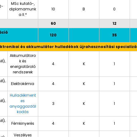
MSc kutató-,
2-
diplomamunk
10
B
0
a II.*
60
12
áció
120
35
ektronikai és akkumulátor hulladékok újrahasznosítási specializá
Akkumulátoro
M(L
k és
4
K
1
energiatároló
rendszerek
M(L
Elektrokémia
4
K
1
Hulladékment
M(L
es
3
K
1
anyaggazdál
kodás
M(L
Fémkinyerés
4
K
1
Veszélyes