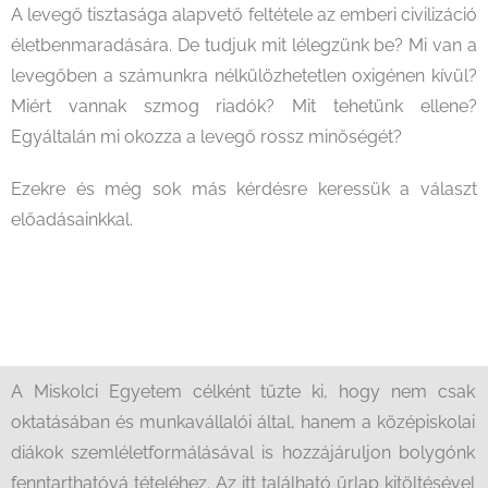
A levegő tisztasága alapvető feltétele az emberi civilizáció
életbenmaradására. De tudjuk mit lélegzünk be? Mi van a
levegőben a számunkra nélkülözhetetlen oxigénen kívül?
Miért vannak szmog riadók? Mit tehetünk ellene?
Egyáltalán mi okozza a levegő rossz minőségét?
Ezekre és még sok más kérdésre keressük a választ
előadásainkkal.
A Miskolci Egyetem célként tűzte ki, hogy nem csak
oktatásában és munkavállalói által, hanem a középiskolai
diákok szemléletformálásával is hozzájáruljon bolygónk
fenntarthatóvá tételéhez. Az itt található űrlap kitöltésével