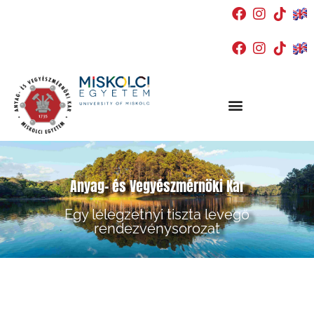
Anyag- és Vegyészmérnöki Kar
Egy lélegzetnyi tiszta levegő
rendezvénysorozat