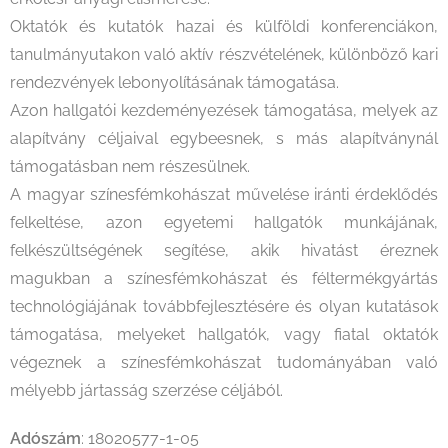
Oktatók és kutatók hazai és külföldi konferenciákon,
tanulmányutakon való aktív részvételének, különböző kari
rendezvények lebonyolításának támogatása.
Azon hallgatói kezdeményezések támogatása, melyek az
alapítvány céljaival egybeesnek, s más alapítványnál
támogatásban nem részesülnek.
A magyar színesfémkohászat művelése iránti érdeklődés
felkeltése, azon egyetemi hallgatók munkájának,
felkészültségének segítése, akik hivatást éreznek
magukban a színesfémkohászat és féltermékgyártás
technológiájának továbbfejlesztésére és olyan kutatások
támogatása, melyeket hallgatók, vagy fiatal oktatók
végeznek a színesfémkohászat tudományában való
mélyebb jártasság szerzése céljából.
Adószám
: 18020577-1-05