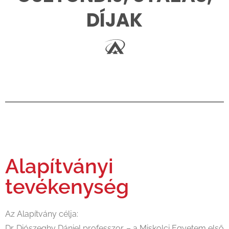
DÍJAK
Alapítványi
tevékenység
Az Alapítvány célja:
Dr. Diószeghy Dániel professzor – a Miskolci Egyetem első