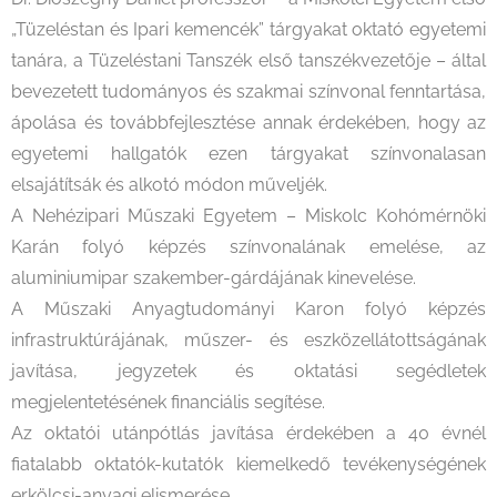
„Tüzeléstan és Ipari kemencék” tárgyakat oktató egyetemi
tanára, a Tüzeléstani Tanszék első tanszékvezetője – által
bevezetett tudományos és szakmai színvonal fenntartása,
ápolása és továbbfejlesztése annak érdekében, hogy az
egyetemi hallgatók ezen tárgyakat színvonalasan
elsajátítsák és alkotó módon műveljék.
A Nehézipari Műszaki Egyetem – Miskolc Kohómérnöki
Karán folyó képzés színvonalának emelése, az
aluminiumipar szakember-gárdájának kinevelése.
A Műszaki Anyagtudományi Karon folyó képzés
infrastruktúrájának, műszer- és eszközellátottságának
javítása, jegyzetek és oktatási segédletek
megjelentetésének financiális segítése.
Az oktatói utánpótlás javítása érdekében a 40 évnél
fiatalabb oktatók-kutatók kiemelkedő tevékenységének
erkölcsi-anyagi elismerése.