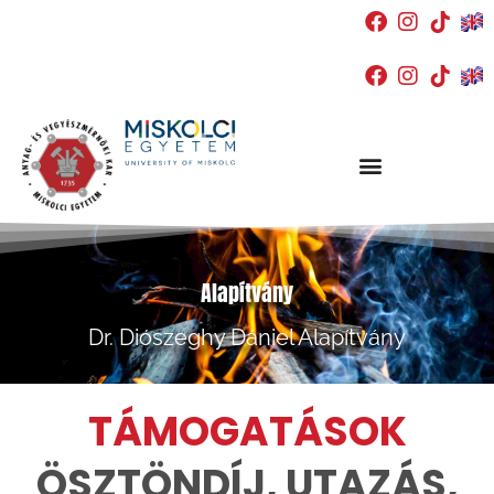
Alapítvány
Dr. Diószeghy Dániel Alapítvány
TÁMOGATÁSOK
ÖSZTÖNDÍJ, UTAZÁS,