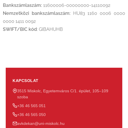
Bankszámlaszám:
11600006-00000000-14110092
Nemzetközi bankszámlaszám:
HU83 1160 0006 0000
0000 1411 0092
SWIFT/BIC kód
: GIBAHUHB
KAPCSOLAT
3515 Miskolc, Egyetemváros C/1. épület, 105–109
szoba
+36 46 565 051
+36 46 565 050
avkdekan@uni-miskolc.hu