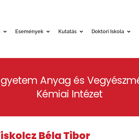
s
Események
Kutatás
Doktori Iskola
 Egyetem Anyag és Vegyészmé
Kémiai Intézet
iskolcz Béla Tibor