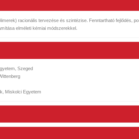
limerek) racionális tervezése és szintézise. Fenntartható fejlődés, 
ámítása elméleti kémiai módszerekkel.
Egyetem, Szeged
-Wittenberg
ák, Miskolci Egyetem