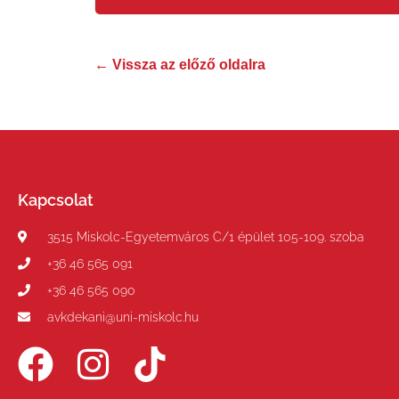
← Vissza az előző oldalra
Kapcsolat
3515 Miskolc-Egyetemváros C/1 épület 105-109. szoba
+36 46 565 091
+36 46 565 090
avkdekani@uni-miskolc.hu