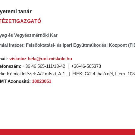
yetemi tanár
TÉZETIGAZGATÓ
yag és Vegyészmérnöki Kar
iai Intézet; Felsőoktatási- és Ipari Együttműködési Központ (FI
ail:
viskolcz.bela@uni-miskolc.hu
lefonszám:
+36 46 565-111/13-42 | +36-46-565373
da:
Kémiai Intézet: A/2 mfszt. A-1. | FIEK: C/2 4. hajó dél, I. em. 108
MT Azonosító:
10023051