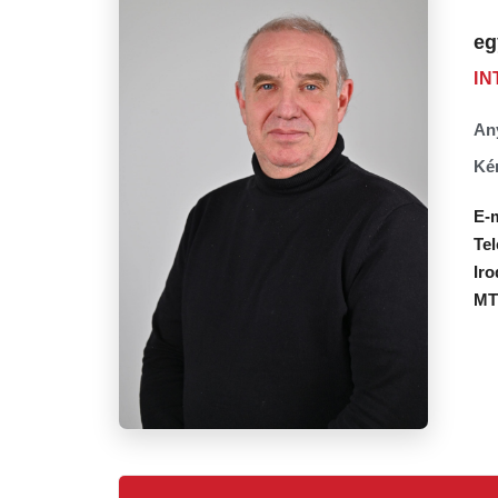
eg
IN
An
Kém
E-m
Te
Iro
MT