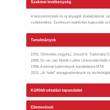
Szakmai tevékenység
A bioszerkezetek és új anyagok (katalizátorok, po
csökkentése. Szerkezet reaktivitás kapcsolat sz
Tanulmányok
1991. Okleveles vegyész, József A. Tudomány 
1996. Dr. rer. nat. Martin Luther Universität Halle
1998. A kémiai tudományok kandidátusa MTA
2015. „dr. habil" anyagtudományok és technológi
Külföldi oktatási tapasztalat
Elismerések