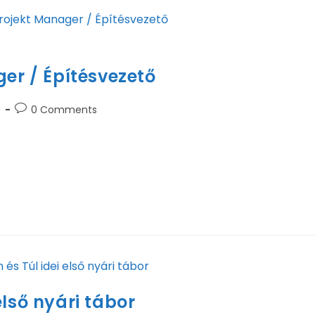
air smiling for camera and pointing at blank poster during advertis
ger / Építésvezető
a
0 Comments
e – Gyöngyös és Visonta A HŐÉPKER Kft. egy dinamikusan 
tok készítésére szakosodott. Cégünk hosszú…
lső nyári tábor