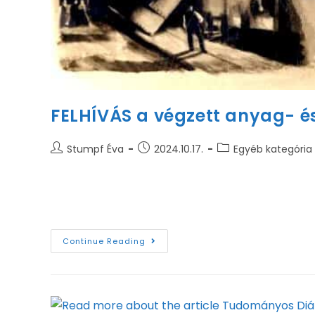
FELHÍVÁS a végzett anyag- 
Stumpf Éva
2024.10.17.
Egyéb kategória
Tisztelt Firmák, Mérnökkollégák! Az Anyag- és
és digitalizálni a karon végzett évfolyamok tabl
Continue Reading