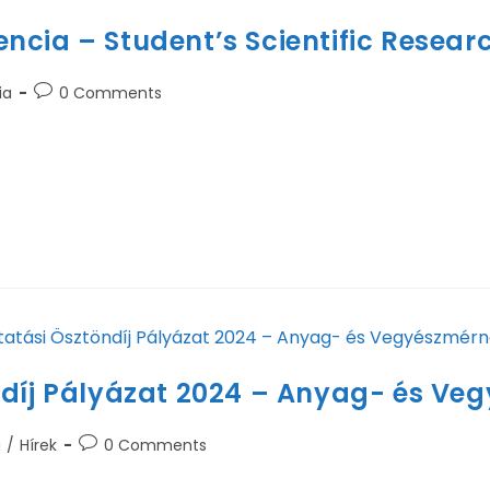
ncia – Student’s Scientific Resear
ia
0 Comments
re kerül a kari Tudományos Diákköri Konferencia. Fontos
. 11. 14. 16…
ndíj Pályázat 2024 – Anyag- és Ve
a
/
Hírek
0 Comments