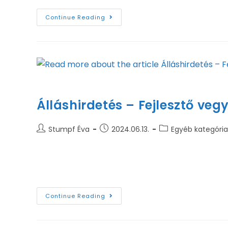
Continue Reading
Friendly young female with ginger h
Álláshirdetés – Fejlesztő veg
Stumpf Éva
2024.06.13.
Egyéb kategória
Legyen Ön is munkatársunk! Munkatársat keresün
amelyek Önre várnak: a Fejlesztési laboratór
Continue Reading