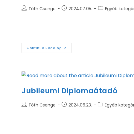
Tóth Csenge
2024.07.05.
Egyéb kategó
Az Anyagokon Innen és Túl idei első nyári tábo
Köszönjük a részvételt és hogy sokan messziről i
Continue Reading
Jubileumi Diplomaátadó
Tóth Csenge
2024.06.23.
Egyéb kategór
Ötven, hatvan, hatvanöt és hetven évvel ezelőtt
egészséget kívánunk! A rendezvényről készült 