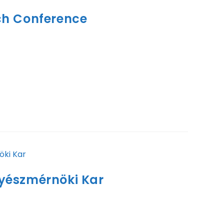
ch Conference
abb határidők:Jelentkezés : 2024. 09. 10 –
gyészmérnöki Kar