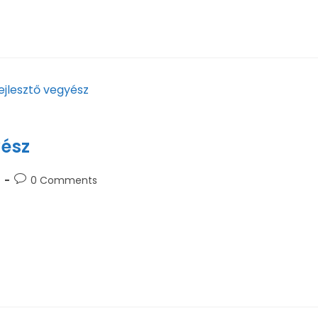
air smiling for camera and pointing at blank poster during advertis
yész
0 Comments
k a Bogdány Petrol Kft. Fejlesztési Laboratóriumába, fe
ium nagyműszeres méréseinek elvégzése dokumentálása, 