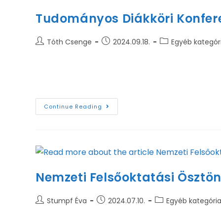
Tudományos Diákköri Konfere
Tóth Csenge
2024.09.18.
Egyéb kategór
2024/25 tanév őszi félévében ismét megrendezés
2024. 11. 14.A TDK dolgozat leadási határideje: 2024
Continue Reading
Nemzeti Felsőoktatási Ösztö
Stumpf Éva
2024.07.10.
Egyéb kategóri