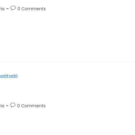
ria
0 Comments
runk ma véget ért. Reméljük sok érdekességgel találkozh
s eljöttetek.…
ia
0 Comments
 diplomát szerzett mérnököket köszöntöttük 2024. június 2
képek itt tekinthetőek meg. Az eseményt…