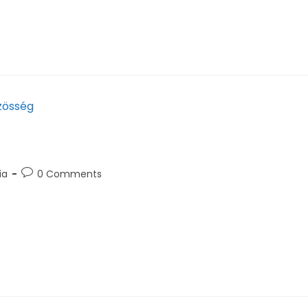
ia
0 Comments
ségi platformja! Örömmel értesítünk mindenkit, hogy hivat
m Alumni közösségi platform lehetőséget teremt…