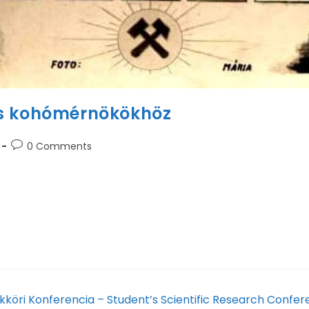
és kohómérnökökhöz
0 Comments
 Vegyészmérnöki Kar (korábban Kohómérnöki Kar, Műszak
óképeit 1959-től. (1959 előtti tablóképek Sopronban rende