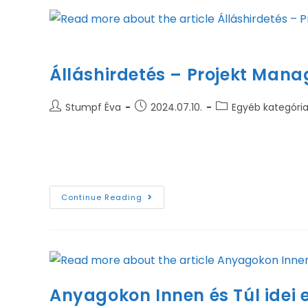
Friendly young female with ginger h
Álláshirdetés – Projekt Mana
Stumpf Éva
2024.07.10.
Egyéb kategóri
Munkavégzés helye: Változó – Főként Heves Megy
tulajdonban lévő vállalat, amely tűzálló falaza
Continue Reading
Anyagokon Innen és Túl idei e