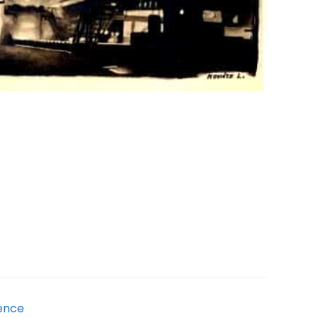
i Anyagtudományi Kar) szeretné összegyűjteni
lkezésre állnak).…