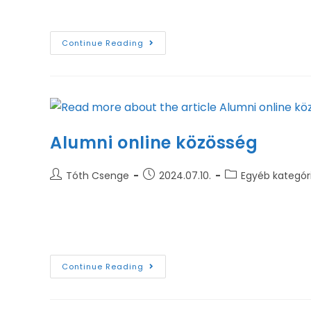
A kari rangsor ITT érhető el.
Continue Reading
Alumni online közösség
Tóth Csenge
2024.07.10.
Egyéb kategór
Elindult a Miskolci Egyetem Alumni online közös
közösség online platformja! A Miskolci Egyete
Continue Reading