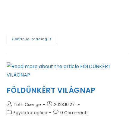
napot szervez, melyre mind az elsőéves, mind a
felsőbb évfolyamok hallgatóit várjuk. A tervezett
program: 11:00-11:20…
Continue Reading
FÖLDÜNKÉRT VILÁGNAP
Tóth Csenge
2023.10.27.
Egyéb kategória
0 Comments
A fenntarthatóság és a környezetvédelem