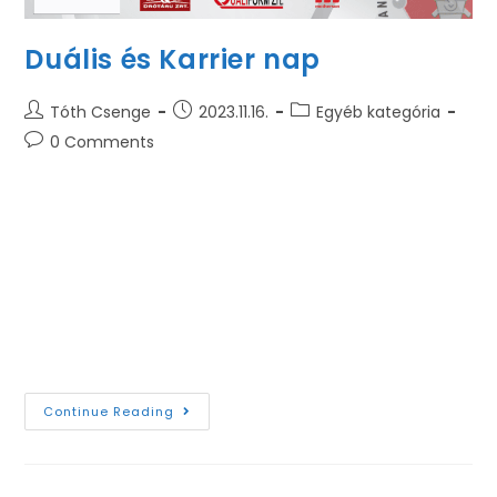
Duális és Karrier nap
Tóth Csenge
2023.11.16.
Egyéb kategória
0 Comments
Az Anyag- és Vegyészmérnöki Kar Dékáni Hivatala
2023.11.16.-án 11:00-13:00 óra között Duális és Karrier
napot szervezett, amelyen a hallgatók a duális
képzésről, szakmai gyakorlati lehetőségről,
szakdolgozat/diplomaterv témákról,
álláslehetőségekről szerezhettek további…
Continue Reading