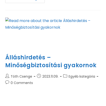
Friendly young female with ginger hair smiling for camera and
pointing at blank poster during advertising campaign against
gray background
Álláshirdetés –
Minőségbiztosítási gyakornok
Tóth Csenge
2023.11.09.
Egyéb kategória
0 Comments
EGY JÓ MUNKAHELY AZ ÉLET NAPOS OLDALA.
NÁLUNK, A BORSODINÁL EZT CSAK ÚGY HÍVJUK: AZ