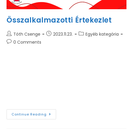
Összalkalmazotti Értekezlet
Tóth Csenge
2023.11.23.
Egyéb kategória
0 Comments
2023. november 23.-án az Anyag- és
Vegyészmérnöki Kar megtartotta
Összalkalmazotti Értekezletét, melynek célja a
2024. március 1.-től regnáló Kari Tanács tagjainak
megválasztása volt. A szavazás sikeresen lezajlott,
köszönjük a Szavazó…
Continue Reading