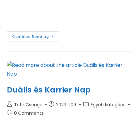
MUNKA HABOS OLDALA! Felejtsd el a csupán
adminisztrációt kínáló gyakornoki helyeket és
csatlakozz a Borsodi…
Continue Reading
Duális és Karrier Nap
Tóth Csenge
2023.11.09.
Egyéb kategória
0 Comments
Az Anyag- és Vegyészmérnöki Kar Dékáni Hivatala
2023.11.16.-án 11:00-13:00 óra között Duális és Karrier