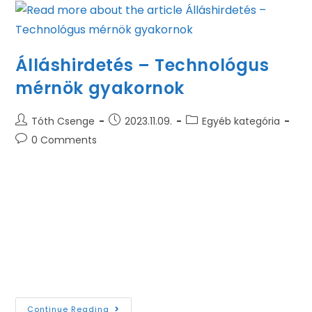
Álláshirdetés – Technológus
mérnök gyakornok
Tóth Csenge
2023.11.09.
Egyéb kategória
0 Comments
Mik lesznek a feladataid: Termelési tevékenység
támogatása A termékek előállításához szükséges
technológiák kidolgozása, karbantartása A
termelés során a technológiai előírások
ellenőrzése, felügyelete A gyártás során
felhasznált alap- és segédanyag felhasználás…
Continue Reading