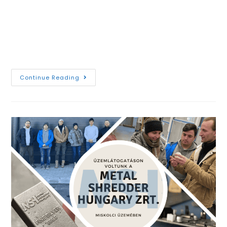
anyagvizsgálat megkerülhetetlen szereplője, idén
ünnepeltük 30. születésnapunkat! A világ változik,
technológiák jönnek és mennek, de mi 1993 óta
működünk töretlen lendülettel és kitartással.…
Continue Reading