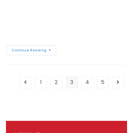
jegyében a Műszaki Föld- és Környezettudományi
Kar - Miskolci Egyetem és az Anyag- és
Vegyészmérnöki Kar - Miskolci Egyetem
hagyományosan tudományos kalandtúrát
szervezett 2023. 10.…
Continue Reading
1
2
3
4
5