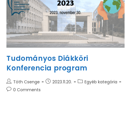
Tudományos Diákköri
Konferencia program
Tóth Csenge
2023.11.20.
Egyéb kategória
0 Comments
Az idei Tudományos Diákköri Konferencia (TDK)
2023. november 30.-án kerül megrendezésre. A
konferencia programja a kari honlapon elérhető.Az
előadások nyilvánosak, várunk mindenkit