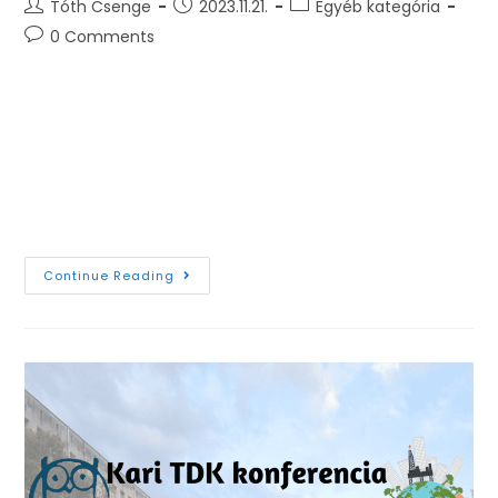
Tóth Csenge
2023.11.21.
Egyéb kategória
0 Comments
Jelentkezz te is XII. Anyagtudományi Versenyünkre,
ha szeretnéd próbára tenni játékosan a tervezési
képességeidet! Nincs más dolgod csak szólni az
osztálytársaidnak vagy a barátaidnak és 3 fős
csapatban jelentkezni! Mi…
Continue Reading