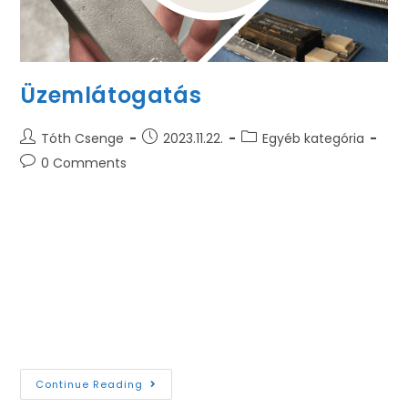
Üzemlátogatás
Tóth Csenge
2023.11.22.
Egyéb kategória
0 Comments
Hallgatóink a a mai napon meglátogatták a Metal
Shredder Hungary Zrt. miskolci üzemét. Az alap és
mesterképzésben résztvevő hallgatóink
megismerkedhettek az elektronikai hulladékokból
történő nemesfém-kinyerési technológiájával,
illetve leselejtezett röntgenfilmek feldolgozásával…
Continue Reading