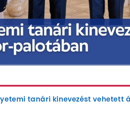
gyetemi tanári kinevezést vehetett
 került sor az egyetemi tanári kinevezési okiratok átad