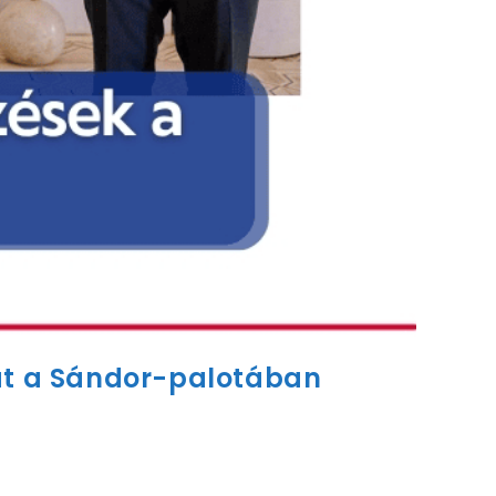
 át a Sándor-palotában
ására, ahol Magyarország köztársasági elnöke