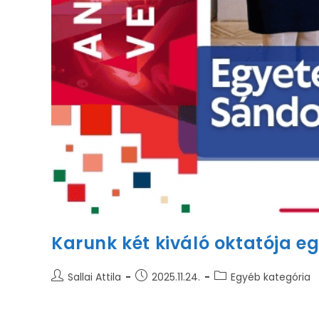
Karunk két kiváló oktatója e
Sallai Attila
2025.11.24.
Egyéb kategória
2025. november 10-én ünnepélyes keretek között