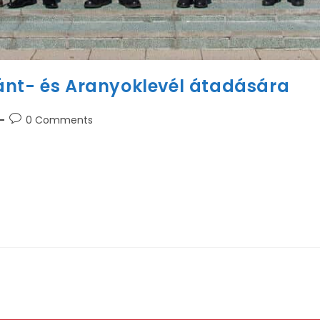
ánt- és Aranyoklevél átadására
0 Comments
felhívást intéz az Alma Mater egykori hallgatóihoz, akik 
Kohómérnöki Karon…