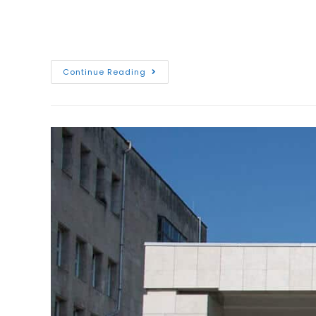
„A legtöbb hallgatónk már évekkel tanulmányai 
erős ipari kapcsolatokkal rendelkezünk” – fogal
Continue Reading