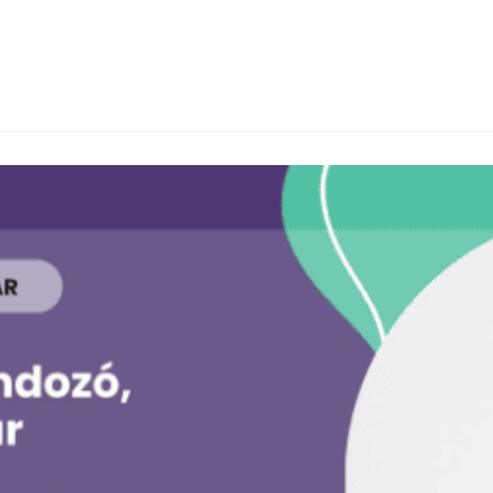
ömmel és büszkeséggel köszöntjük a Miskolci Egyetem…