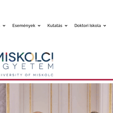
s
Események
Kutatás
Doktori Iskola