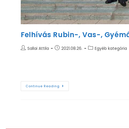
Felhívás Rubin-, Vas-, Gyém
Sallai Attila
2021.08.26.
Egyéb kategória
A Miskolci Egyetem Műszaki Anyagtudományi Kara 
(70, 65, 60, 50 éve) vették át diplomájukat a 
Continue Reading