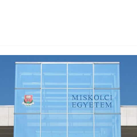
befejezése előtt »elkel«, azaz pontosan tudja, hogy hol 
mazott prof. Dr. Palotás Árpád…