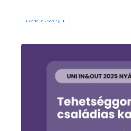
személyesen adta át az elismeréseket.Nagy ör
Continue Reading